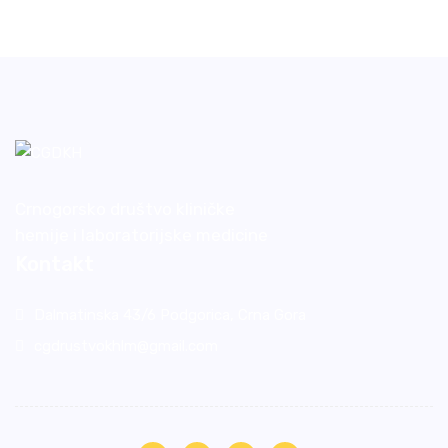
Crnogorsko društvo kliničke
hemije i laboratorijske medicine
Kontakt
Dalmatinska 43/6 Podgorica, Crna Gora
cgdrustvokhlm@gmail.com