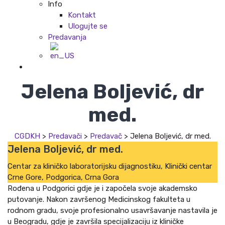
Info
Kontakt
Ulogujte se
Predavanja
Jelena Boljević, dr
med.
CGDKH
>
Predavači
>
Predavač
>
Jelena Boljević, dr med.
Jelena Boljević, dr med.
Centar za kliničko laboratorijsku dijagnostiku, Klinički centar
Crne Gore, Podgorica, Crna Gora
Rođena u Podgorici gdje je i započela svoje akademsko
putovanje. Nakon završenog Medicinskog fakulteta u
rodnom gradu, svoje profesionalno usavršavanje nastavila je
u Beogradu, gdje je završila specijalizaciju iz kliničke