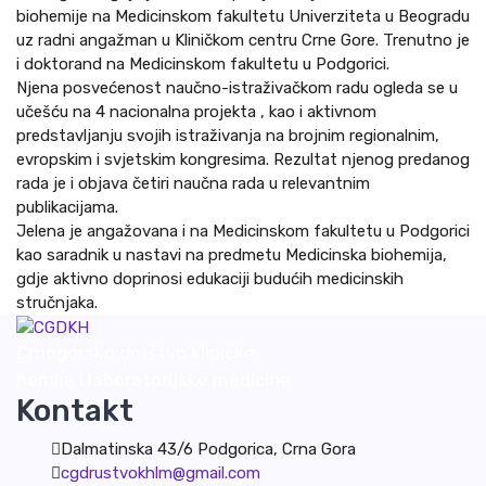
biohemije na Medicinskom fakultetu Univerziteta u Beogradu
uz radni angažman u Kliničkom centru Crne Gore. Trenutno je
i doktorand na Medicinskom fakultetu u Podgorici.
Njena posvećenost naučno-istraživačkom radu ogleda se u
učešću na 4 nacionalna projekta , kao i aktivnom
predstavljanju svojih istraživanja na brojnim regionalnim,
evropskim i svjetskim kongresima. Rezultat njenog predanog
rada je i objava četiri naučna rada u relevantnim
publikacijama.
Jelena je angažovana i na Medicinskom fakultetu u Podgorici
kao saradnik u nastavi na predmetu Medicinska biohemija,
gdje aktivno doprinosi edukaciji budućih medicinskih
stručnjaka.
Crnogorsko društvo kliničke
hemije i laboratorijske medicine
Kontakt
Dalmatinska 43/6 Podgorica, Crna Gora
cgdrustvokhlm@gmail.com