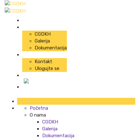
Početna
O nama
CGDKH
Galerija
Dokumentacija
Info
Kontakt
Ulogujte se
Predavanja
Početna
O nama
CGDKH
Galerija
Dokumentacija