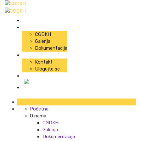
Početna
O nama
CGDKH
Galerija
Dokumentacija
Info
Kontakt
Ulogujte se
Predavanja
Početna
O nama
CGDKH
Galerija
Dokumentacija