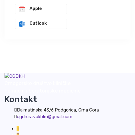
Apple
Outlook
Crnogorsko društvo kliničke
hemije i laboratorijske medicine
Kontakt
Dalmatinska 43/6 Podgorica, Crna Gora
cgdrustvokhlm@gmail.com