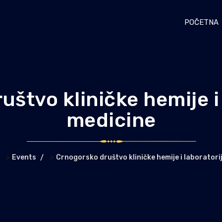
POČETNA
štvo kliničke hemije i
medicine
>
>
Events
Crnogorsko društvo kliničke hemije i laboratori