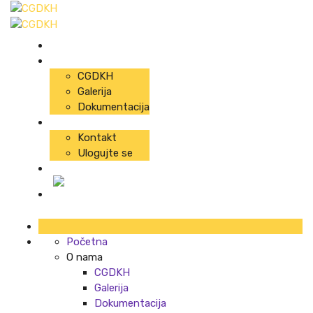
Početna
O nama
CGDKH
Galerija
Dokumentacija
Info
Kontakt
Ulogujte se
Predavanja
Početna
O nama
CGDKH
Galerija
Dokumentacija