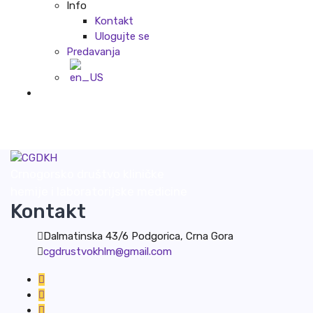
Info
Kontakt
Ulogujte se
Predavanja
Crnogorsko društvo kliničke
hemije i laboratorijske medicine
Kontakt
Dalmatinska 43/6 Podgorica, Crna Gora
cgdrustvokhlm@gmail.com